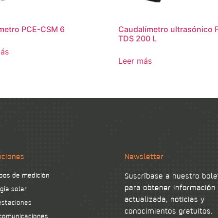
ímetro PCE-CSM 6
Caudalímetro ultrasónico 
TDS 200 L
más
Leer más
uciones
Newsletter
pos de medición
Suscríbase a nuestro bole
para obtener información
gía solar
actualizada, noticias y
staciones
conocimientos gratuitos.
comunicaciones