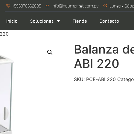
+595976562885
info@indumarket.com.py
Lunes - Sába
Inicio
Soluciones
Tienda
Contacto
 220
Balanza d
ABI 220
SKU:
PCE-ABI 220
Catego