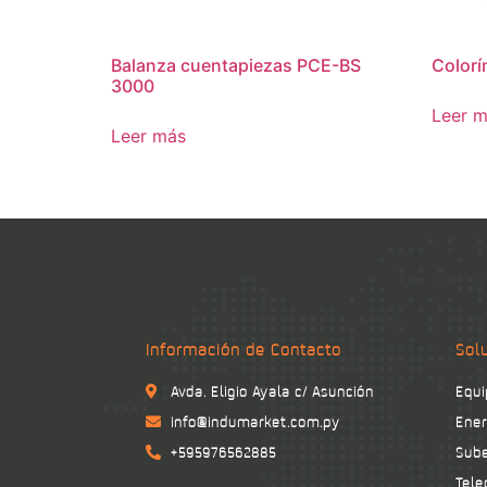
Balanza cuentapiezas PCE-BS
Color
3000
Leer 
Leer más
Información de Contacto
Sol
Avda. Eligio Ayala c/ Asunción
Equi
info@indumarket.com.py
Ener
+595976562885
Sube
Tele