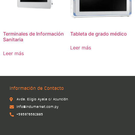
Terminales de Información
Tableta de grado médico
Sanitaria
Leer más
Leer más
Información de Contacto
Avda. Eligio Ayala c/ Asunción
info@indumarket.com.py
+595976562885