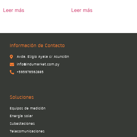
Leer más
Leer más
Información de Contacto
Avda. Eligio Ayala c/ Asunción
info@indumarket.com.py
+595976562885
Soluciones
Equipos de medición
Energía solar
Subestaciones
Telecomunicaciones