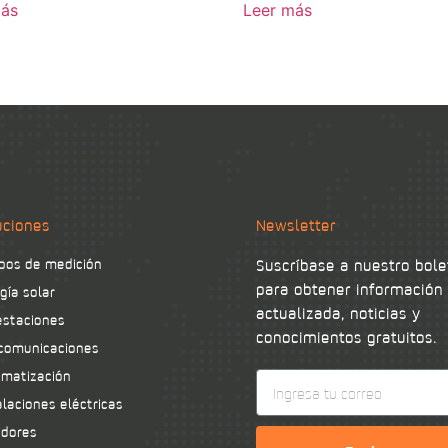
más
Leer más
uciones
Newsletter
pos de medición
Suscríbase a nuestro bole
para obtener información
gía solar
actualizada, noticias y
staciones
conocimientos gratuitos.
comunicaciones
matización
alaciones eléctricas
idores