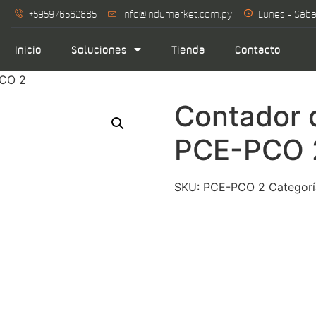
+595976562885
info@indumarket.com.py
Lunes - Sába
Inicio
Soluciones
Tienda
Contacto
PCO 2
Contador d
PCE-PCO 
SKU:
PCE-PCO 2
Categor