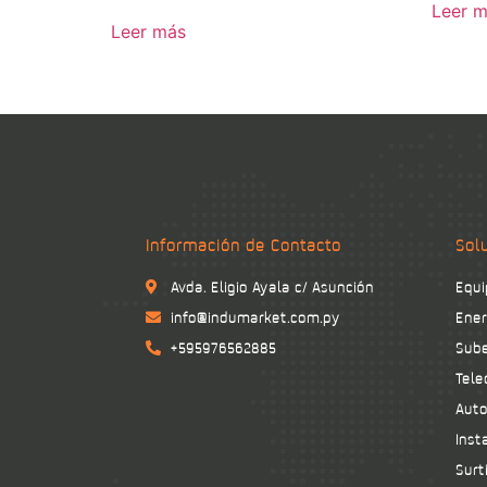
Leer 
Leer más
Información de Contacto
Sol
Avda. Eligio Ayala c/ Asunción
Equi
info@indumarket.com.py
Ener
+595976562885
Sube
Tele
Auto
Inst
Surt