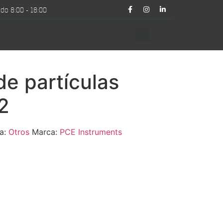
do 8:00 - 18:00
e partículas
2
ía:
Otros
Marca:
PCE Instruments