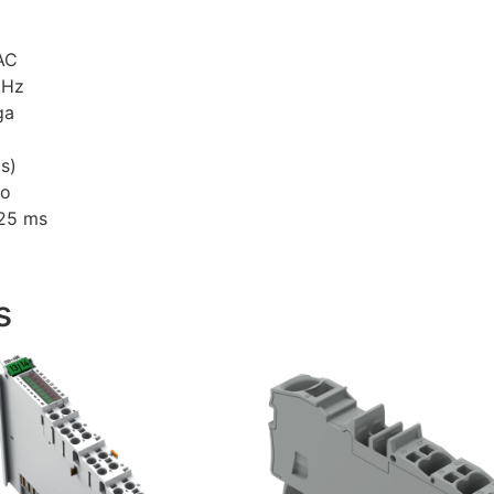
AC
 Hz
ga
s)
vo
 25 ms
s