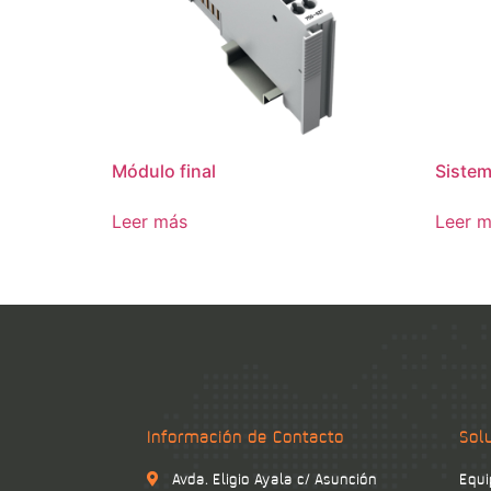
Módulo final
Sistem
Leer más
Leer 
Información de Contacto
Sol
Avda. Eligio Ayala c/ Asunción
Equi