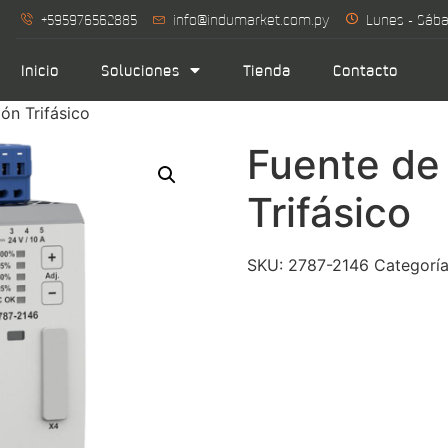
+595976562885
info@indumarket.com.py
Lunes - Sába
Inicio
Soluciones
Tienda
Contacto
ón Trifásico
Fuente de
Trifásico
SKU:
2787-2146
Categorí