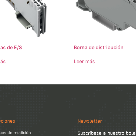
as de E/S
Borna de distribución
más
Leer más
uciones
Newsletter
pos de medición
Suscríbase a nuestro bole