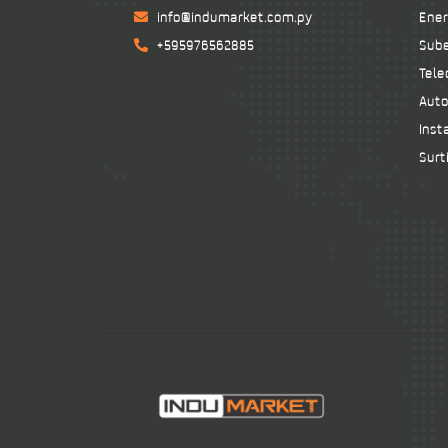
info@indumarket.com.py
Ener
+595976562885
Sube
Tele
Auto
Inst
Surt