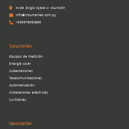
Avda. Eligio Ayala c/ Asunción
info@indumarket.com.py
+595976562885
Soluciones
Equipos de medición
Energía solar
Subestaciones
Telecomunicaciones
Automatización
Instalaciones eléctricas
Surtidores
Newsletter