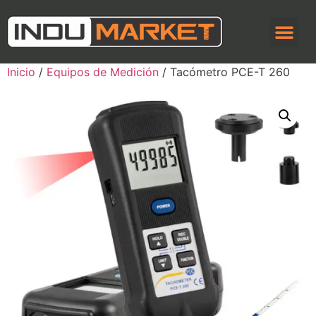
Inicio
/
Equipos de Medición
/ Tacómetro PCE-T 260