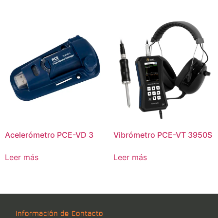
Acelerómetro PCE-VD 3
Vibrómetro PCE-VT 3950S
Leer más
Leer más
Información de Contacto