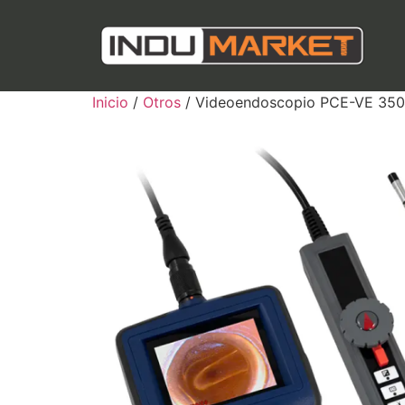
Inicio
/
Otros
/ Videoendoscopio PCE-VE 35