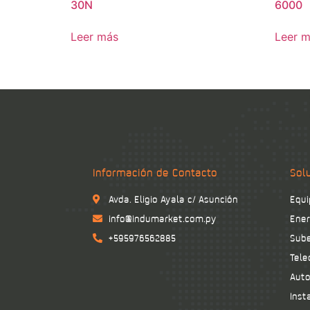
30N
6000
Leer más
Leer 
Información de Contacto
Sol
Avda. Eligio Ayala c/ Asunción
Equi
info@indumarket.com.py
Ener
+595976562885
Sube
Tele
Auto
Inst