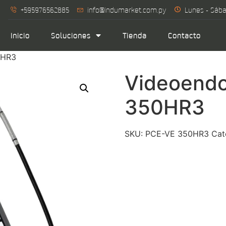
+595976562885
info@indumarket.com.py
Lunes - Sába
Inicio
Soluciones
Tienda
Contacto
0HR3
Videoend
350HR3
SKU:
PCE-VE 350HR3
Cat