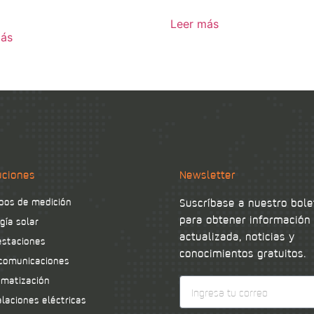
Leer más
más
uciones
Newsletter
pos de medición
Suscríbase a nuestro bole
para obtener información
gía solar
actualizada, noticias y
staciones
conocimientos gratuitos.
comunicaciones
matización
alaciones eléctricas